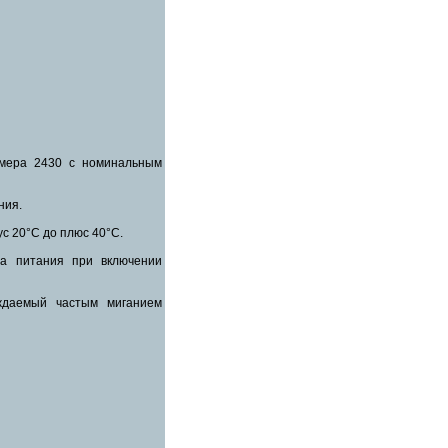
змера 2430 с номинальным
ния.
с 20°С до плюс 40°С.
а питания при включении
ждаемый частым миганием