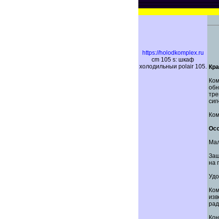
https://holodkomplex.ru
cm 105 s: шкаф
холодильныи polair 105.
Кра
Ком
обн
тре
сиг
Ком
Ос
Мал
Защ
на 
Удо
Ко
изв
рад
Ко