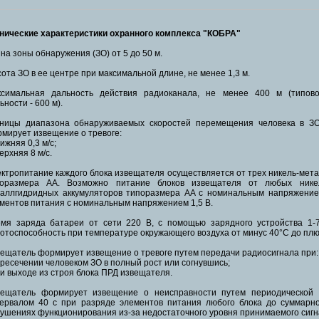
нические характеристики охранного комплекса "КОБРА"
на зоны обнаружения (ЗО) от 5 до 50 м.
ота ЗО в ее центре при максимальной длине, не менее 1,3 м.
ксимальная дальность действия радиоканала, не менее 400 м (типов
ьности - 600 м).
ницы диапазона обнаруживаемых скоростей перемещения человека в ЗО
мирует извещение о тревоге:
нижняя 0,3 м/с;
верхняя 8 м/с.
ктропитание каждого блока извещателя осуществляется от трех никель-мет
поразмера AA. Возможно питание блоков извещателя от любых никел
аллгидридных аккумуляторов типоразмера AA с номинальным напряжение
ментов питания с номинальным напряжением 1,5 В.
мя заряда батареи от сети 220 В, с помощью зарядного устройства 1-
отоспособность при температуре окружающего воздуха от минус 40°С до плю
ещатель формирует извещение о тревоге путем передачи радиосигнала при:
ересечении человеком ЗО в полный рост или согнувшись;
ри выходе из строя блока ПРД извещателя.
ещатель формирует извещение о неисправности путем периодической 
ервалом 40 с при разряде элементов питания любого блока до суммарно
ушениях функционирования из-за недостаточного уровня принимаемого сиг