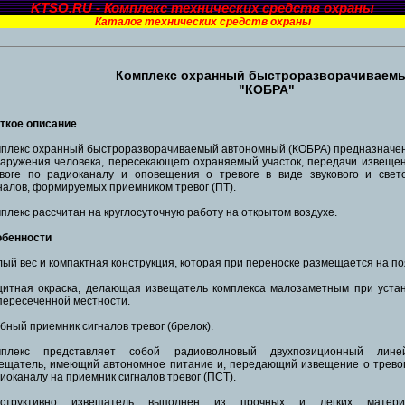
KTSO.RU - Комплекс технических средств охраны
Каталог технических средств охраны
Комплекс охранный быстроразворачиваем
"КОБРА"
ткое описание
плекс охранный быстроразворачиваемый автономный (КОБРА) предназначе
аружения человека, пересекающего охраняемый участок, передачи извеще
воге по радиоканалу и оповещения о тревоге в виде звукового и свет
налов, формируемых приемником тревог (ПТ).
плекс рассчитан на круглосуточную работу на открытом воздухе.
обенности
ый вес и компактная конструкция, которая при переноске размещается на по
итная окраска, делающая извещатель комплекса малозаметным при уста
пересеченной местности.
бный приемник сигналов тревог (брелок).
мплекс представляет собой радиоволновый двухпозиционный лине
ещатель, имеющий автономное питание и, передающий извещение о трево
иоканалу на приемник сигналов тревог (ПСТ).
нструктивно извещатель выполнен из прочных и легких матери