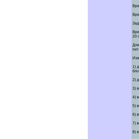
Вре
Вре
Зад
Вре
20 с
Дли
пит
Изв
1) 
бло
2) 
3) 
4) 
5) 
6) 
7) 
8) 