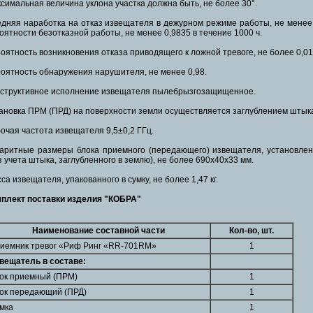
симальная величина уклона участка должна быть, не более 30°.
дняя наработка на отказ извещателя в дежурном режиме работы, не менее 3
оятности безотказной работы, не менее 0,9835 в течение 1000 ч.
оятность возникновения отказа приводящего к ложной тревоге, не более 0,01 
оятность обнаружения нарушителя, не менее 0,98.
структивное исполнение извещателя пылебрызгозащищенное.
ановка ПРМ (ПРД) на поверхности земли осуществляется заглублением штыка 
очая частота извещателя 9,5±0,2 ГГц.
аритные размеры блока приемного (передающего) извещателя, установлен
з учета штыка, заглубленного в землю), не более 690х40х33 мм.
са извещателя, упакованного в сумку, не более 1,47 кг.
плект поставки изделия "КОБРА"
Наименование составной части
Кол-во, шт.
иемник тревог «Риф Ринг «RR-701RM»
1
вещатель в составе:
ок приемный (ПРМ)
1
ок передающий (ПРД)
1
мка
1