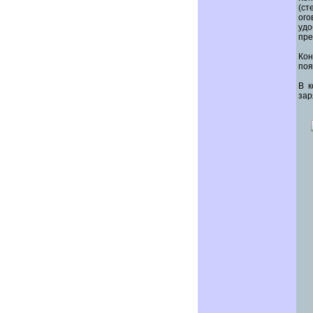
(с
ого
удо
пре
Кон
поя
В к
зар