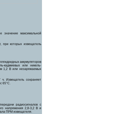
ое значение максимальной
, при которых извещатель
аллгидридных аккумуляторов
ь-кадмиевых или никель-
м 1,2 В или незаряжаемых
7 ч. Извещатель сохраняет
с 65°С.
передачи радиосигналов с
го напряжения 2,8-3,2 В и
нала ПРМ извещателя.