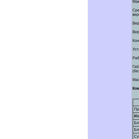
Мак
Сре
вер
Вер
Вер
Кон
Уст
Раб
Габ
(бе
Мас
Ком
Пр
Из
Бл
Бл
Су