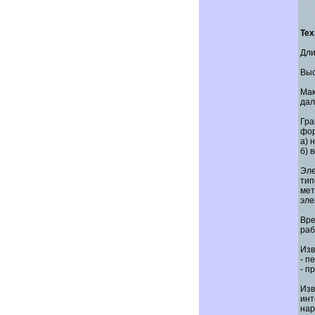
Тех
Дли
Выс
Ма
дал
Гра
фор
а) 
б) 
Эле
ти
мет
эле
Вре
раб
Изв
- п
- п
Изв
инт
нар