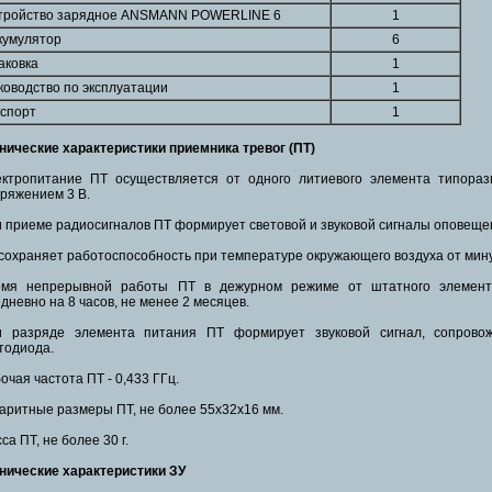
тройство зарядное ANSMANN POWERLINE 6
1
кумулятор
6
аковка
1
ководство по эксплуатации
1
спорт
1
нические характеристики приемника тревог (ПТ)
ктропитание ПТ осуществляется от одного литиевого элемента типора
ряжением 3 В.
 приеме радиосигналов ПТ формирует световой и звуковой сигналы оповеще
сохраняет работоспособность при температуре окружающего воздуха от мину
емя непрерывной работы ПТ в дежурном режиме от штатного элемент
дневно на 8 часов, не менее 2 месяцев.
и разряде элемента питания ПТ формирует звуковой сигнал, сопрово
тодиода.
очая частота ПТ - 0,433 ГГц.
аритные размеры ПТ, не более 55х32х16 мм.
са ПТ, не более 30 г.
нические характеристики ЗУ