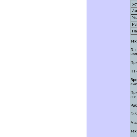
Ус
Ак
Уп
Ру
Па
Тех
Эле
нап
При
ПТ 
Вр
еже
Пр
све
Раб
Габ
Мас
Тех