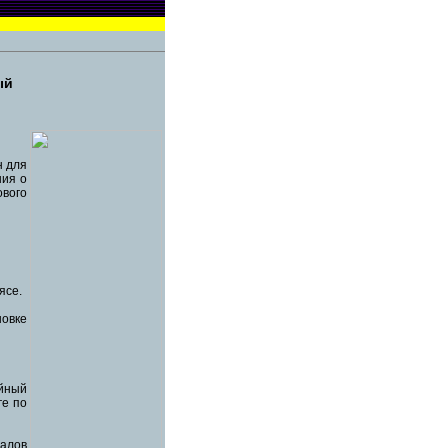
ый
н для
ния о
ового
ясе.
новке
йный
ге по
алов