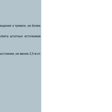
щения о тревоге, не более
лекта штатных источников
сстоянии, не менее 2,5 м от
.