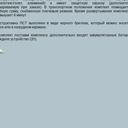
теклотекстолит, алюминий) и имеет защитную окраску (дополните
вариваемую при заказе). В транспортном положении комплект помещает
бную сумку, снабженную плечевым ремнем. Время развертывания комплек
вышает 8 минут.
структивно ПСТ выполнен в виде черного брелока, который можно носи
се или в нагрудном кармане.
омплект поставки комплекса дополнительно входят аккумуляторные бата
ядное устройство (ЗУ).