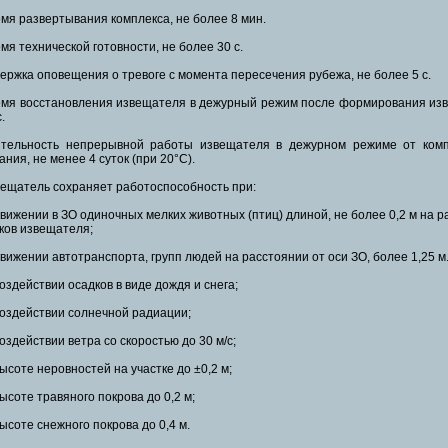
мя развертывания комплекса, не более 8 мин.
мя технической готовности, не более 30 с.
ержка оповещения о тревоге с момента пересечения рубежа, не более 5 с.
мя восстановления извещателя в дежурный режим после формирования изве
.
тельность непрерывной работы извещателя в дежурном режиме от комп
ания, не менее 4 суток (при 20°С).
ещатель сохраняет работоспособность при:
движении в ЗО одиночных мелких животных (птиц) длиной, не более 0,2 м на ра
ков извещателя;
движении автотранспорта, групп людей на расстоянии от оси ЗО, более 1,25 м
воздействии осадков в виде дождя и снега;
воздействии солнечной радиации;
воздействии ветра со скоростью до 30 м/с;
высоте неровностей на участке до ±0,2 м;
высоте травяного покрова до 0,2 м;
высоте снежного покрова до 0,4 м.