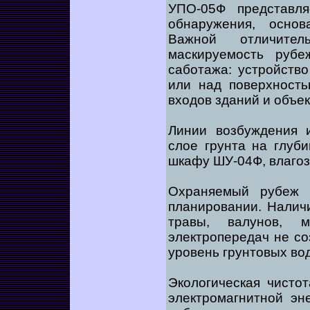
УПО-05Ф представля
обнаружения, осно
Важной отличител
маскируемость рубе
саботажа: устройство
или над поверхность
входов зданий и объек
Линии возбуждения 
слое грунта на глуби
шкафу ШУ-04Ф, влаго
Охраняемый рубеж 
планировании. Наличи
травы, валунов, м
электропередач не со
уровень грунтовых во
Экологическая чисто
электромагнитной эн