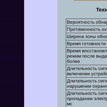
Тех
Вероятность обна
Протяженность охр
Ширина зоны обн
Время готовности 
Время восстановл
режим после выда
более
Длительность сиг
включении устройс
Длительность сиг
нарушении охраня
Длительность сиг
пропадании элект
мс