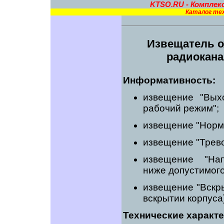
KTSO.RU - Комплек
Каталог тех
Извещатель о
радиокана
Информативность:
извещение "Вых
рабочий режим";
извещение "Норм
извещение "Трево
извещение "На
ниже допустимого
извещение "Вскр
вскрытии корпуса)
Технические характ