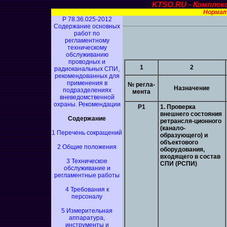
KTSO.RU - Комплек
Нормат
Р 78.36.025-2012
Содержание основных
работ по
регламентному
техническому
обслуживанию
проводных и
1
2
радиоканальных СПИ,
рекомендованных для
применения в
№ регла-
Назначение
подразделениях
мента
вневедомственной
охраны. Рекомендации
Р1
1. Проверка
внешнего состояния
Содержание
ретрансля-ционного
(канало-
1 Перечень сокращений
образующего) и
объектового
2 Общие положения
оборудования,
входящего в состав
3 Техническое
СПИ (РСПИ)
обслуживание и
регламентные работы
4 Требования к
персоналу
5 Измерительная
аппаратура,
инструменты и