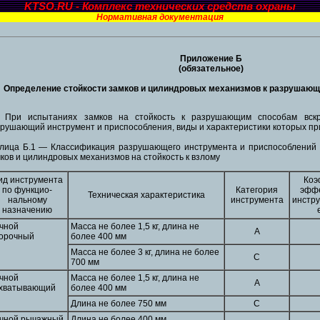
KTSO.RU - Комплекс технических средств охраны
Нормативная документация
Приложение Б
(обязательное)
Определение стойкости замков и цилиндровых механизмов к разрушаю
1 При испытаниях замков на стойкость к разрушающим способам вскр
рушающий инструмент и приспособления, виды и характеристики которых при
блица Б.1 — Классификация разрушающего инструмента и приспособлений
ков и цилиндровых механизмов на стойкость к взлому
ид инструмента
Коэ
по функцио-
Категория
эффе
Техническая характеристика
нальному
инструмента
инстр
назначению
чной
Масса не более 1,5 кг, длина не
А
орочный
более 400 мм
Масса не более 3 кг, длина не более
С
700 мм
чной
Масса не более 1,5 кг, длина не
А
хватывающий
более 400 мм
Длина не более 750 мм
С
чной рычажный
Длина не более 400 мм