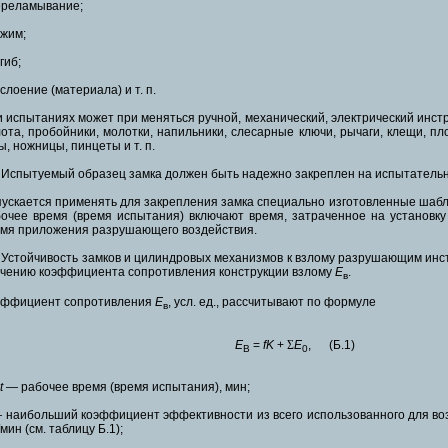
ереламывание;
тжим;
тгиб;
тслоение (материала) и т. п.
 испытаниях может при меняться ручной, механический, электрический инстр
ота, пробойники, молотки, напильники, слесарные ключи, рычаги, клещи, пл
ы, ножницы, пинцеты и т. п.
 Испытуемый образец замка должен быть надежно закреплен на испытательн
ускается применять для закрепления замка специально изготовленные шабло
очее время (время испытания) включают время, затраченное на установку
мя приложения разрушающего воздействия.
 Устойчивость замков и цилиндровых механизмов к взлому разрушающим ин
чению коэффициента сопротивления конструкции взлому
Е
.
в
эффициент сопротивления
Е
, усл. ед., рассчитывают по формуле
в
E
=
fK
+
Σ
E
, (Б.1)
B
0
t
— рабочее время (время испытания), мин;
наибольший коэффициент эффективности из всего использованного для воз
/мин (см. таблицу Б.1);