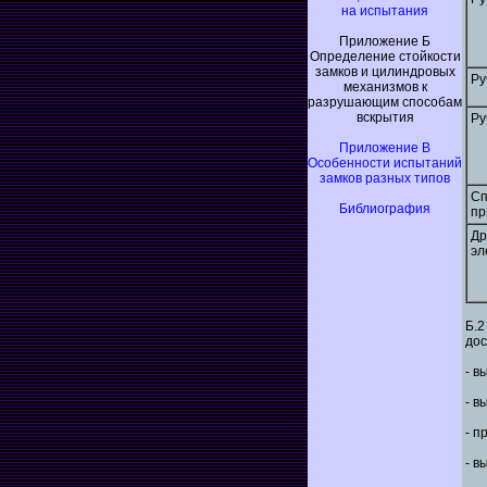
на испытания
Приложение Б
Определение стойкости
замков и цилиндровых
Ру
механизмов к
разрушающим способам
вскрытия
Ру
Приложение В
Особенности испытаний
замков разных типов
Сп
Библиография
пр
Др
эл
Б.
дос
- в
- в
- п
- в