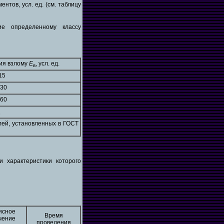
тов, усл. ед. (см. таблицу
ие определенному классу
ия взлому
Е
, усл. ед.
в
15
 30
 60
В
лей, установленных в ГОСТ
 характеристики которого
исное
Время
чение
проведения