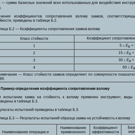
— сумма базисных значений всех использованных для воздействия инструмен
0
.
ачения коэффициентов сопротивления взлому замков, соответствующ
йкости, приведены в таблице Б.2.
лица Б.2 — Коэффициенты сопротивления замков взлому
Коэффициент сопротивлен
Класс стойкости
5
≤
Е
< 
1
В
15
≤
Е
<
2
В
30
≤
Е
<
3
В
60
≤
Е
4
имечание — Класс стойкости замков определяют по совокупности показате
89.
5 Пример определения коэффициента сопротивления взлому
и испытании замка на стойкость к взлому применен инструмент, виды и
ведены в таблице Б.3.
ультаты испытаний приведены в таблице Б.З.
лица Б.3 — Результаты испытаний образца замка на устойчивость к взлому
Баз
Наименование
Коэффициент
зна
Наименование операции и
примененного
эффективности