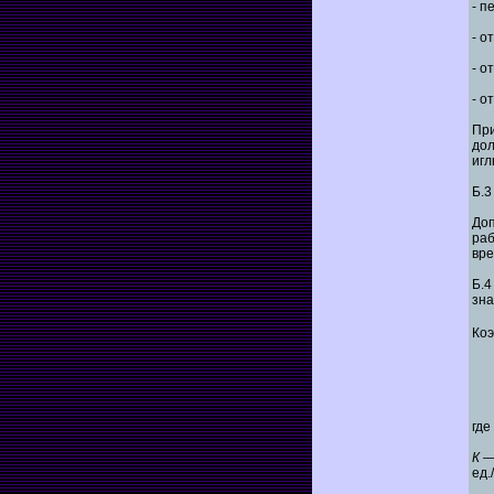
- п
- о
- о
- о
При
дол
игл
Б.3
Доп
раб
вре
Б.4
зна
Ко
где
К
— 
ед.