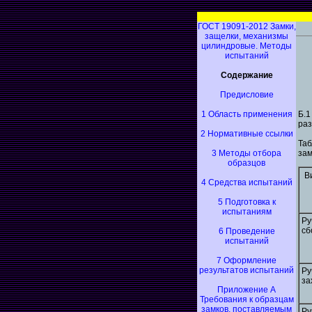
ГОСТ 19091-2012 Замки,
защелки, механизмы
цилиндровые. Методы
испытаний
Содержание
Предисловие
1 Область применения
Б.
раз
2 Нормативные ссылки
Та
3 Методы отбора
зам
образцов
В
4 Средства испытаний
5 Подготовка к
испытаниям
Ру
сб
6 Проведение
испытаний
7 Оформление
результатов испытаний
Ру
за
Приложение А
Требования к образцам
замков, поставляемым
Ру