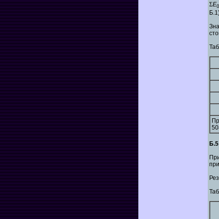
Σ
Е
Б.1)
Зн
сто
Таб
Пр
50
Б.
Пр
при
Рез
Таб