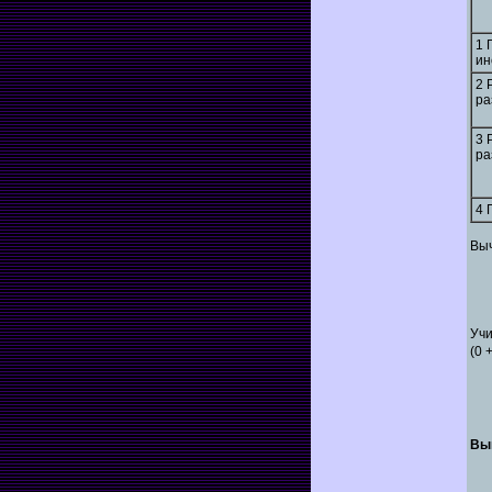
1 
ин
2 
ра
3 
ра
4 
Вы
Учи
(0 
Вы