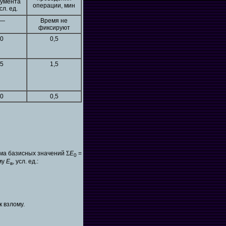
румента
операции, мин
усл. ед.
—
Время не
фиксируют
0
0,5
5
1,5
0
0,5
мма базисных значений
Σ
Е
=
0
му
Е
, усл. ед.:
в
к взлому.