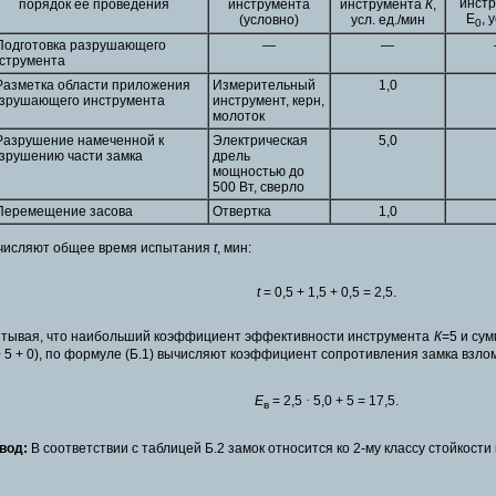
инст
порядок ее проведения
инструмента
инструмента
К
,
Е
, 
(условно)
усл. ед./мин
0
Подготовка разрушающего
—
—
струмента
Разметка области приложения
Измерительный
1,0
зрушающего инструмента
инструмент, керн,
молоток
Разрушение намеченной к
Электрическая
5,0
зрушению части замка
дрель
мощностью до
500 Вт, сверло
Перемещение засова
Отвертка
1,0
числяют общее время испытания
t
, мин:
t
= 0,5 + 1,5 + 0,5 = 2,5.
тывая, что наибольший коэффициент эффективности инструмента
К
=5 и су
+ 5 + 0), по формуле (Б.1) вычисляют коэффициент сопротивления замка взло
Е
= 2,5
·
5,0 + 5 = 17,5.
в
вод:
В соответствии с таблицей Б.2 замок относится ко 2-му классу стойкости 