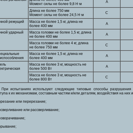
А
Момент силы не более 9,8 Н
·
м
Длина не более 750 мм
С
Момент силы не более 24,5 Н
·
м
чной режущий
Масса не более 1,5 кг, длина не
А
более 400 мм
чной ударный
Масса головки не более 1,5 кг, длина
А
не более 400 мм
Масса головки не более 4 кг, длина
С
не более 750 мм
ециальные
Масса не более 1,5 кг, длина не
А
испособления
более 400 мм
ель
Масса не более 3 кг, мощность не
А
ектрическая
более 500 Вт
Масса не более 3 кг, мощность не
С
более 800 Вт
2 При испытаниях используют следующие типовые способы разрушения 
тупа к их механизмам, составным частям и/или деталям, воздействия на них 
ырезание или перерезание;
ысверливание или рассверливание;
роворачивание;
ырывание;