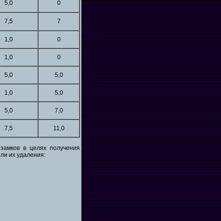
5,0
0
7,5
7
1,0
0
1,0
0
5,0
5,0
1,0
5,0
5,0
7,0
7,5
11,0
замков в целях получения
или их удаления: