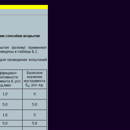
щим способам вскрытия
ытия (взлому) применяют
ведены в таблице Б.1.
 для проведения испытаний
Базисное
ффициент
значение
ктивности
инструмента
умента
К
, усл.
Е
, усл. ед.
ед./мин
0
1,0
0
5,0
5,0
1,0
0
5,0
5,0