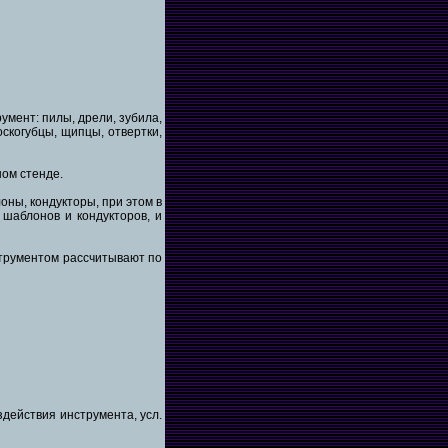
умент: пилы, дрели, зубила,
оскогубцы, щипцы, отвертки,
ом стенде.
ны, кондукторы, при этом в
 шаблонов и кондукторов, и
струментом рассчитывают по
действия инструмента, усл.