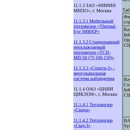
11.1.3 ЗАО «НИИИН
Таб
МНПО», г. Москва
Фи
11.1.3.1 Мобильный
ст
тепловизор «Thermal-
Ra
Eye 5000XP»
Inf
Ope
11.1.3.2 Стационарный
С
неохлаждаемый
тепловизор «ТСН-
МП-50 (75,100,150)»
11.1.3.3 «Спектр-2» -
многоканальная
система наблюдения
Ra
Co
11.1.4 ОАО «ЦНИИ
Inf
ЦИКЛОН», г. Москва
С
11.1.4.1 Тепловизор
«Скопа»
11.1.4.2 Тепловизор
B
«Сыч-3»
Sy