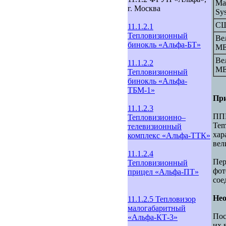
Mar
г. Москва
Sy
СШ
11.1.2.1
Тепловизионный
Ве
бинокль «Альфа-БТ»
M
Ве
11.1.2.2
M
Тепловизионный
бинокль «Альфа-
ТБМ-1»
При
11.1.2.3
ППИ
Тепловизионно–
Tem
телевизионный
хар
комплекс «Альфа-ТТК»
вел
11.1.2.4
Пе
Тепловизионный
фот
прицел «Альфа-ПТ»
сое
Не
11.1.2.5 Тепловизор
малогабаритный
Пос
«Альфа-КТ-3»
их 