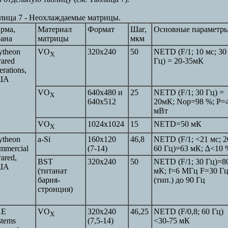
лица 7 - Неохлаждаемые матрицы.
рма,
Материал
Формат
Шаг,
Основные параметр
рана
матрицы
мкм
ytheon
VO
320x240
50
NETD (F/1; 10 мс; 30
X
rared
Гц) = 20-35мК
rations,
ША
VO
640x480 и
25
NETD (F/1; 30 Гц) =
X
640x512
20мК; Nop=98 %; Р=
мВт
VO
1024x1024
15
NETD=50 мК
X
ytheon
a-Si
160x120
46,8
NETD (F/1; <21 мс; 2
mmercial
(7-14)
60 Гц)=63 мК;
∆
<10 
rared,
BST
320х240
50
NETD (F/1; 30 Гц)=8
ША
(титанат
мК; f=6 МГц F=30 Г
бария-
(тип.) до 90 Гц
стронция)
AE
VO
320x240
46,25
NETD (F/0,8; 60 Гц)
X
stems
(7,5-14)
<30-75 мК