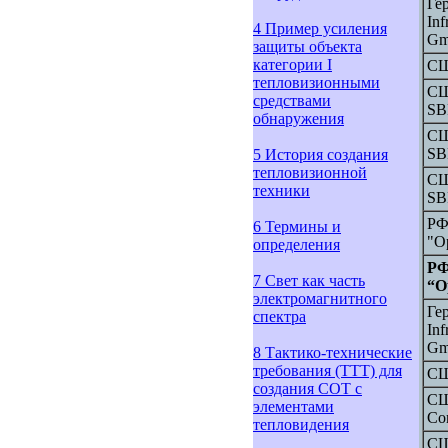
Ге
Inf
4 Пример усиления
G
защиты объекта
категории I
СШ
тепловизионными
СШ
средствами
SB
обнаружения
СШ
SB
5 История создания
тепловизионной
СШ
техники
SB
РФ
6 Термины и
"О
определения
РФ
7 Свет как часть
“О
электромагнитного
Ге
спектра
Inf
G
8 Тактико-технические
требования (ТТТ) для
СШ
создания СОТ с
СШ
элементами
Co
тепловидения
СШ