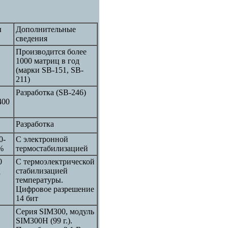
ы
Дополнительные
сведения
Производится более
1000 матриц в год
(марки SB-151, SB-
211)
Разработка (SB-246)
400
Разработка
0-
С электронной
%
термостабилизацией
0
С термоэлектрической
ц
стабилизацией
температуры.
Цифровое разрешение
14 бит
Серия SIM300, модуль
SIM300H (99 г.).