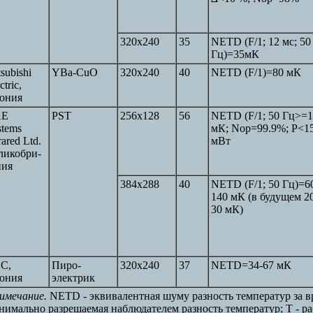
320х240
35
NETD (F/1; 12 мс; 50
Гц)=35мК
subishi
YBa-CuO
320х240
40
NETD (F/1)=80 мК
ctric,
ония
AE
PST
256х128
56
NETD (F/1; 50 Гц>=1
stems
мК; Nop=99.9%; Р<1
rared Ltd.
мВт
ликобри-
ния
384х288
40
NETD (F/1; 50 Гц)=6
140 мК (в будущем 2
30 мК)
C,
Пиро-
320х240
37
NETD=34-67 мК
ония
электрик
имечание.
NETD - эквивалентная шуму разность температур за в
нимально разрешаемая наблюдателем разность температур; Т - ра