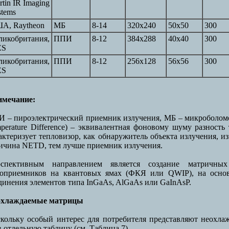
tin IR Imaging
stems
А, Raytheon
МБ
8-14
320x240
50x50
300
ликобритания,
ППИ
8-12
384x288
40x40
300
ES
ликобритания,
ППИ
8-12
256x128
56x56
300
ES
мечание:
 – пироэлектрический приемник излучения, МБ – микроболомет
perature Difference) – эквивалентная фоновому шуму разность 
актеризует тепловизор, как обнаружитель объекта излучения, и
ичина NETD, тем лучше приемник излучения.
рспективным направлением является создание матричны
оприемников на квантовых ямах (ФКЯ или QWIP), на основ
динения элементов типа InGaAs, AlGaAs или GaInAsP.
охлаждаемые матрицы
кольку особый интерес для потребителя представляют неохл
в отдельную таблицу (см. Таблица 7).