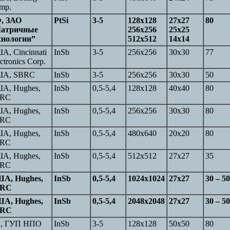
mp.
, ЗАО
PtSi
3-5
128x128
27x27
80
атричные
256x256
25x25
хнологии”
512x512
14x14
А, Cincinnati
InSb
3-5
256x256
30x30
77
ctronics Corp.
А, SBRC
InSb
3-5
256x256
30x30
50
А, Hughes,
InSb
0,5-5,4
128x128
40x40
80
RC
А, Hughes,
InSb
0,5-5,4
256x256
30x30
80
RC
А, Hughes,
InSb
0,5-5,4
480x640
20x20
80
RC
А, Hughes,
InSb
0,5-5,4
512x512
27x27
35
RC
А, Hughes,
InSb
0,5-5,4
1024x1024
27x27
30 – 50
BRC
А, Hughes,
InSb
0,5-5,4
2048x2048
27x27
30 – 50
BRC
, ГУП НПО
InSb
3-5
128x128
50x50
80