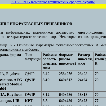
KTSO.RU - Комплекс технических средств охраны
ТИПЫ ИНФРАКРАСНЫХ ПРИЕМНИКОВ
пы инфракрасных приемников достаточно многочисленны,
овные характеристики тепловизора. Некоторые из них приведены
лица 6 - Основные параметры фокально-плоскостных ИК-м
ловизионных приборов.
рана, фирма
Тип
Рабочая
Формат
Размер
Рабоч
матрицы
область
(число
пикселя,
темпер
спектра,
пикселов)
мкм
К
мкм
А, Raytheon
QWIP
8-12
256x256
28x28
70
рмания, AEG
QWIP
8-10
640x512
24x24
70
frared Module
mbH
А, Raytheon
QWIP
8-12
640x486
18x18
70
анция, LIR
KPT
3-5
640x480
23x23
77