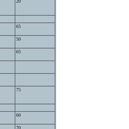
20
65
50
65
75
60
70