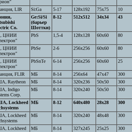
рион"
анция, LIR
Si:Ga
5-17
128x192
75x75
10
ония,
Ge:Si/Si
8-12
512x512
34x34
43
tsubishi
(барьер
ctric Co.
Шоттки)
, ЦНИИ
PbS
1,5-4
128x128
60x60
80
лектрон"
, ЦНИИ
PbSe
2-6
256x256
60x60
80
лектрон"
, ЦНИИ
PbSnTe
6-14
256x256
60x60
25
лектрон"
анция, FLIR
MБ
8-14
256x64
47x47
300
А, Raytheon
МБ
8-14
320x236
50x50
300
А, Indigo
МБ
8-14
320x240
50x50
300
stems Corp.
А, Lockheed
МБ
8-12
640x480
28x28
300
chsystems
А, Lockheed
МБ
8-14
320x240
48x48
300
chsystems
А, Lockheed
МБ
8-14
327x245
25x25
300