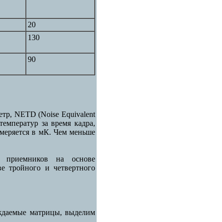
20
130
90
р, NETD (Noise Equivalent
температур за время кадра,
змеряется в мК. Чем меньше
х приемников на основе
е тройного и четвертного
аждаемые матрицы, выделим