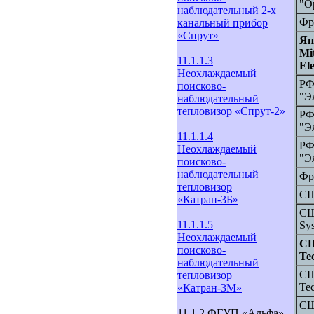
"О
наблюдательный 2-х
Фр
канальный прибор
«Спрут»
Яп
Mi
11.1.1.3
Ele
Неохлаждаемый
РФ
поисково-
"Э
наблюдательный
тепловизор «Спрут-2»
РФ
"Э
11.1.1.4
РФ
Неохлаждаемый
"Э
поисково-
наблюдательный
Фр
тепловизор
СШ
«Катран-3Б»
СШ
11.1.1.5
Sy
Неохлаждаемый
СШ
поисково-
Te
наблюдательный
СШ
тепловизор
Te
«Катран-3М»
СШ
11.1.2 ФГУП «Альфа»,