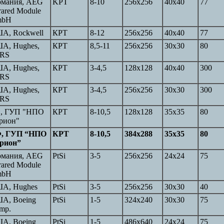
рмания, AEG
KPT
8-10
256x256
40x40
77
rared Module
mbH
А, Rockwell
КРТ
8-12
256x256
40x40
77
А, Hughes,
КРТ
8,5-11
256x256
30x30
80
RS
А, Hughes,
КРТ
3-4,5
128x128
40x40
300
RS
А, Hughes,
КРТ
3-4,5
256x256
30x30
300
RS
, ГУП "НПО
КРТ
8-10,5
128x128
35x35
80
рион"
, ГУП “НПО
КРТ
8-10,5
384x288
35x35
80
рион”
рмания, AEG
PtSi
3-5
256x256
24x24
75
rared Module
mbH
А, Hughes
PtSi
3-5
256x256
30x30
40
А, Boeing
PtSi
1-5
324x240
30x30
75
mp.
А, Boeing
PtSi
1-5
486x640
24x24
75