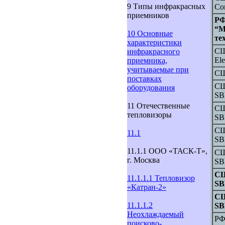
9 Типы инфракрасных
Co
приемников
РФ
“М
10 Основные
те
характеристики
СШ
инфракрасного
Ele
приемника,
учитываемые при
СШ
поставках
СШ
оборудования
SB
11 Отечественные
СШ
тепловизоры
SB
СШ
11.1
SB
11.1.1 ООО «ТАСК-Т»,
СШ
г. Москва
SB
СШ
11.1.1.1 Тепловизор
S
«Катран-2»
СШ
11.1.1.2
S
Неохлаждаемый
РФ
поисково-