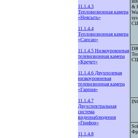
Inf
11.1.4.3
& E
Тепловизионная камера
Wa
«Неясыть»
sys
С
11.1.4.4
Тепловизионная камера
«Сапсан»
D
11.1.4.5 Низкоуровневая
Tec
телевизионная камера
С
«Кречет»
11.1.4.6 Двухполевая
низкоуровневая
телевизионная камера
«Гарпия»
11.1.4.7
IN
Двухспектральная
система
видеонаблюдения
«Грифон»
Sof
Фр
11.1.4.8