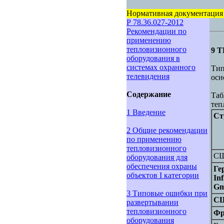
Нормативная документация
Р 78.36.027-2012
Рекомендации по
применению
тепловизионного
9 
оборудования в
системах охранного
Ти
телевидения
осн
Содержание
Таб
теп
1 Введение
Ст
2 Общие рекомендации
по применению
тепловизионного
СШ
оборудования для
обеспечения охраны
Ге
объектов I категории
In
G
3 Типовые ошибки при
СШ
развертывании
тепловизионного
Фр
оборудования