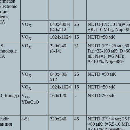
ormation
lectronic
rfare
tems,
ША
VO
640x480 и
25
NETO(F/1; 30 Гц)=55
X
640x512
мК; f=6 МГц; Nop=9
VO
1024х1024
15
NETD=50 мК
X
RS
VO
320х240
51
NETO (F/1; 25 мс; 60
X
hnologic,
(8-14)
Гц)=23-100 мК; D>6
ША
дБ; Na=1; f=5 МГц;
∆
<10 %; Nop=98%
VO
640х480/
25
NETD =50 мК
X
512
VO
1024х1024
15
NETD=50 мК
X
O, Канада
V
160x120
-
NETD<50 мК
OK
YBaCuO
radir,
a-Si
320х240
45
NETD (F/1; 4 мс; 25 
анция
<80 мК; f=5,5-10 МГц
∆
<10 %; Nop=98%