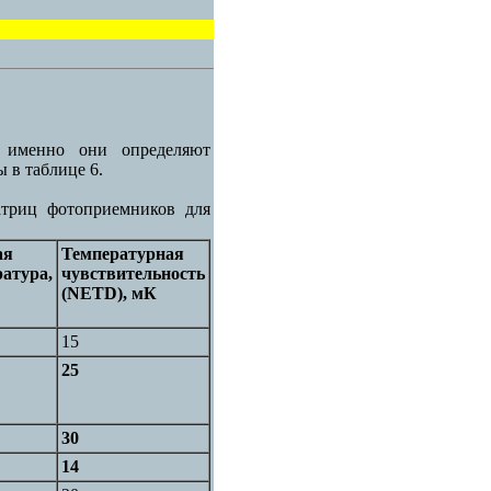
 именно они определяют
 в таблице 6.
атриц фотоприемников для
ая
Температурная
атура,
чувствительность
(NETD), мК
15
25
30
14