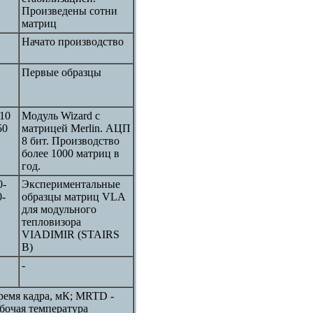
Произведены сотни
матриц
Начато производство
Первые образцы
10
Модуль Wizard с
50
матрицей Merlin. АЦП
8 бит. Производство
более 1000 матриц в
год.
0-
Экспериментальные
0-
образцы матриц VLA
для модульного
тепловизора
VIADIMIR (STAIRS
В)
-
ремя кадра, мК; MRTD -
бочая температура